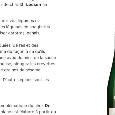
er
de chez
Dr Loosen
en
arer vos légumes et
 les légumes en spaghettis
ser carottes, panais,
uées, de l’ail et des
ame de façon à ce qu’ils
uce avec du miel, de la sauce
upeuse, plongez les crevettes
de graines de sésame.
. D’autres épices sont les
 emblématique du chez
Dr
blanc est élaboré à partir du