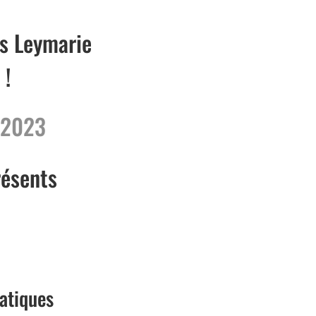
s Leymarie
 !
 2023
résents
atiques