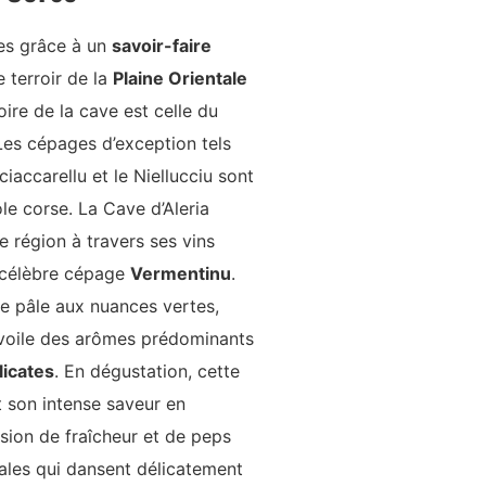
nes grâce à un
savoir-faire
 terroir de la
Plaine Orientale
oire de la cave est celle du
 Les cépages d’exception tels
ciaccarellu et le Niellucciu sont
le corse. La Cave d’Aleria
e région à travers ses vins
e célèbre cépage
Vermentinu
.
ne pâle aux nuances vertes,
évoile des arômes prédominants
licates
. En dégustation, cette
 son intense saveur en
sion de fraîcheur et de peps
rales qui dansent délicatement