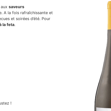
e aux
saveurs
A la fois rafraîchissante et
cues et soirées d’été. Pour
 la feta
.
ustez !